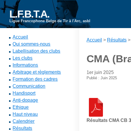
L.F.B.T.A.
Ligue Francophone Belge de Tir à l'Arc, asbl
Accueil
Accueil
>
Résultats
Qui sommes-nous
Labellisation des clubs
CMA (Brai
Les clubs
Informations
Arbitrage et règlements
1er juin 2025
Publié : Juin 2025
Formation des cadres
Communication
Handisport
Anti-dopage
Ethique
Haut niveau
Résultats CMA CB 
Calendrier
Résultats