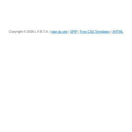
Copyright © 2026 L.F.B.T.A. |
plan du site
|
SPIP
|
Free CSS Templates
|
XHTML