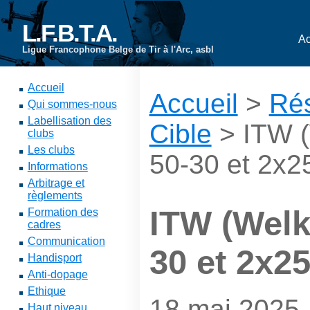
L.F.B.T.A.
Ac
Ligue Francophone Belge de Tir à l'Arc, asbl
Accueil
Accueil
>
Rés
Qui sommes-nous
Labellisation des
Cible
> ITW (
clubs
Les clubs
50-30 et 2x2
Informations
Arbitrage et
règlements
ITW (Welk
Formation des
cadres
Communication
30 et 2x2
Handisport
Anti-dopage
Ethique
18 mai 2025
Haut niveau