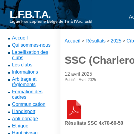
L.F.B.T.A.
Ac
Ligue Francophone Belge de Tir à l'Arc, asbl
Accueil
Accueil
>
Résultats
>
2025
>
Cib
Qui sommes-nous
Labellisation des
SSC (Charlero
clubs
Les clubs
Informations
12 avril 2025
Arbitrage et
Publié : Avril 2025
règlements
Formation des
cadres
Communication
Handisport
Anti-dopage
Résultats SSC 4x70-60-50
Ethique
Haut niveau