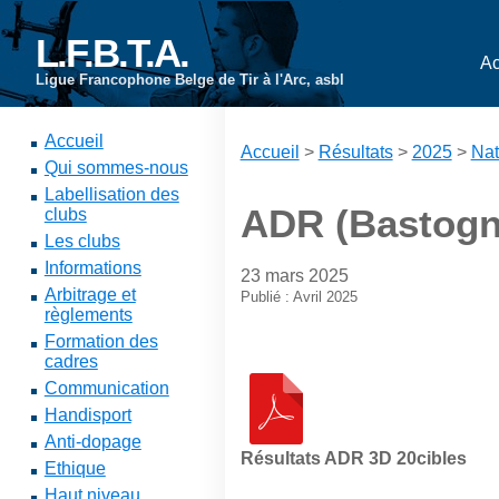
L.F.B.T.A.
Ac
Ligue Francophone Belge de Tir à l'Arc, asbl
Accueil
Accueil
>
Résultats
>
2025
>
Nat
Qui sommes-nous
Labellisation des
ADR (Bastogne
clubs
Les clubs
Informations
23 mars 2025
Arbitrage et
Publié : Avril 2025
règlements
Formation des
cadres
Communication
Handisport
Anti-dopage
Résultats ADR 3D 20cibles
Ethique
Haut niveau