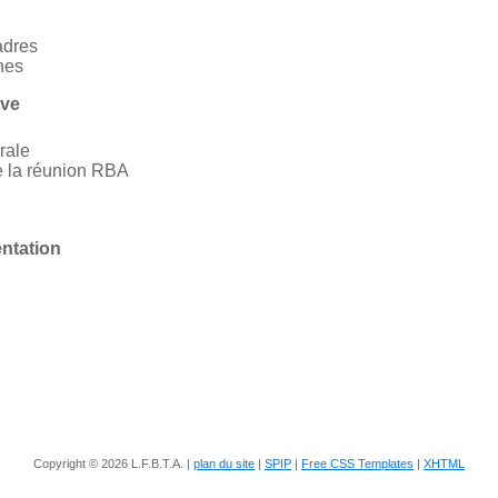
adres
nes
ive
rale
 la réunion RBA
entation
Copyright © 2026 L.F.B.T.A. |
plan du site
|
SPIP
|
Free CSS Templates
|
XHTML