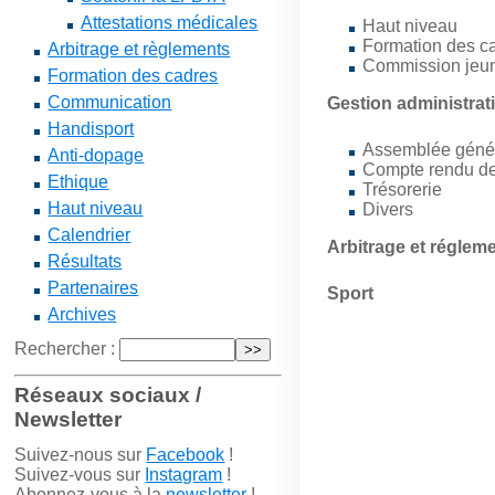
Attestations médicales
Haut niveau
Formation des c
Arbitrage et règlements
Commission jeu
Formation des cadres
Communication
Gestion administrat
Handisport
Assemblée géné
Anti-dopage
Compte rendu de
Ethique
Trésorerie
Haut niveau
Divers
Calendrier
Arbitrage et réglem
Résultats
Partenaires
Sport
Archives
Rechercher :
Réseaux sociaux /
Newsletter
Suivez-nous sur
Facebook
!
Suivez-vous sur
Instagram
!
Abonnez-vous à la
newsletter
!