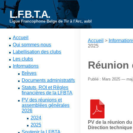
L.F.B.T.A.
Ligue Francophone Belge de Tir à l'Arc, asbl
Accueil
Accueil
>
Information
Qui sommes-nous
2025
Labellisation des clubs
Les clubs
Réunion 
Informations
Brèves
Publié : Mars 2025 — maj 
Documents administratifs
Statuts, ROI et Règles
financières de la LFBTA
PV des réunions et
assemblées générales
2026
2024
PV de la réunion du 
2025
Direction technique
Soutenir la LFBTA