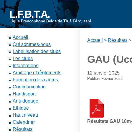
L.F.B.T.A.
Ligue Francophone Belge de Tir à l'Arc, asbl
Accueil
Accueil
>
Résultats
Qui sommes-nous
Labellisation des clubs
GAU (Ucc
Les clubs
Informations
Arbitrage et règlements
12 janvier 2025
Publié : Février 2025
Formation des cadres
Communication
Handisport
Anti-dopage
Ethique
Haut niveau
Résultats GAU 18m
Calendrier
Résultats