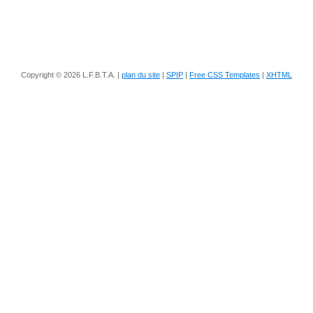
Copyright © 2026 L.F.B.T.A. |
plan du site
|
SPIP
|
Free CSS Templates
|
XHTML