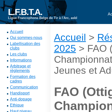
L.F.B.T.A.
Ac
Ligue Francophone Belge de Tir à l'Arc, asbl
Accueil
Accueil
>
Rés
Qui sommes-nous
Labellisation des
2025
> FAO (O
clubs
Les clubs
Championnats
Informations
Arbitrage et
Jeunes et Ad
règlements
Formation des
cadres
Communication
FAO (Ottig
Handisport
Anti-dopage
Champion
Ethique
Haut niveau