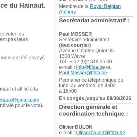
nce du Hainaut.
Membre de la
Royal Belgian
Archery
Secrétariat administratif :
e voter les
Paul MOSSER
ent pas leurs
Secrétaire administratif
(tout courrier)
Avenue Charles Quint 55
1300 Wavre
urriers ont été envoyé
Tél : + 32 (0)2 318 55 00
e-mail :
info@lfbta.be
ou
Paul.Mosser@lfbta.be
Permanence téléphonique du
lundi au vendredi de 9h00
aut et affilié à la
à 16h00
En congés jusqu’au 09/08/2026
eriaux@gmail.com
érale pour le vote).
Direction générale et
coordination technique :
Olivier DULON
e-mail :
Olivier.Dulon@lfbta.be