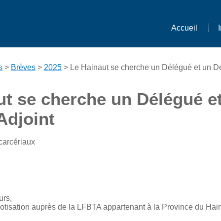
Accueil
s
>
Brèves
>
2025
> Le Hainaut se cherche un Délégué et un Dé
ut se cherche un Délégué e
Adjoint
carcériaux
rs,
cotisation auprès de la LFBTA appartenant à la Province du Hai