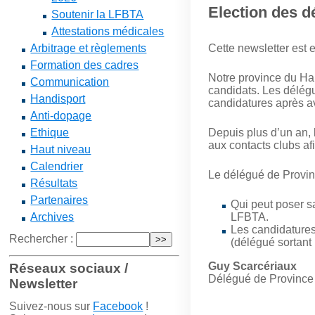
Election des d
Soutenir la LFBTA
Attestations médicales
Cette newsletter est
Arbitrage et règlements
Formation des cadres
Notre province du Ha
Communication
candidats. Les délég
Handisport
candidatures après a
Anti-dopage
Depuis plus d’un an, l
Ethique
aux contacts clubs af
Haut niveau
Calendrier
Le délégué de Provinc
Résultats
Partenaires
Qui peut poser sa
LFBTA.
Archives
Les candidatures 
Rechercher :
(délégué sortant
Guy Scarcériaux
Réseaux sociaux /
Délégué de Province 
Newsletter
Suivez-nous sur
Facebook
!