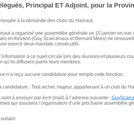
élégués, Principal ET Adjoint, pour la Provi
 envoyée à la demande des clubs du Hainaut.
inaut a organisé une assemblée générale ce 10 janvier en vue d
ués en fonction (Guy Scarcériaux et Bernard Mees) ne renouvell
voir exercé deux mandats consécutifs.
’information à ce sujet circule lors des réunions et plusieurs co
in qu’ils diffusent parmi leurs membres.
e n’a reçu aucune candidature pour remplir cette fonction.
 candidature : Tout archer, majeur, appartenant à un club du Hain
sont à envoyer par écrit (mail) à l’adresse suivante :
GuyScarc
 mais qui assurera l’organisation d’une prochaine assemblée gén
sortant