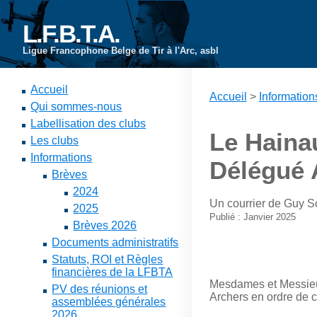
L.F.B.T.A.
Ligue Francophone Belge de Tir à l'Arc, asbl
Accueil
Accueil
>
Information
Qui sommes-nous
Labellisation des clubs
Le Haina
Les clubs
Informations
Délégué 
Brèves
2024
Un courrier de Guy S
2025
Publié : Janvier 2025
Brèves 2026
Documents administratifs
Statuts, ROI et Règles
financières de la LFBTA
Mesdames et Messieu
PV des réunions et
Archers en ordre de 
assemblées générales
2026