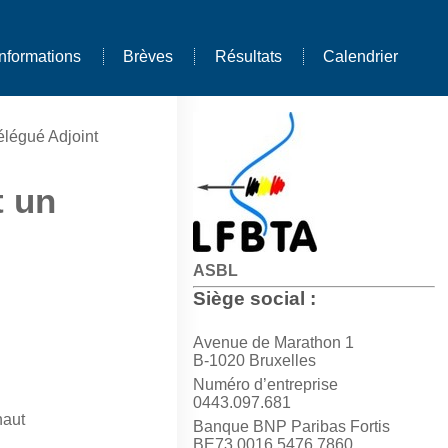
Informations
Brèves
Résultats
Calendrier
légué Adjoint
t un
ASBL
Siège social :
Avenue de Marathon 1
B-1020 Bruxelles
Numéro d’entreprise
0443.097.681
naut
Banque BNP Paribas Fortis
BE73 0016 5476 7860