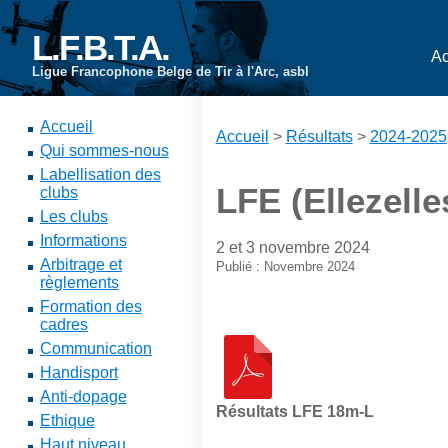
L.F.B.T.A.
Ac
Ligue Francophone Belge de Tir à l'Arc, asbl
Accueil
Accueil
>
Résultats
>
2024-2025
Qui sommes-nous
Labellisation des
LFE (Ellezelle
clubs
Les clubs
Informations
2 et 3 novembre 2024
Arbitrage et
Publié : Novembre 2024
règlements
Formation des
cadres
Communication
Handisport
Anti-dopage
Résultats LFE 18m-L
Ethique
Haut niveau