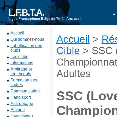
L.F.B.T.A.
Ac
Ligue Francophone Belge de Tir à l'Arc, asbl
Accueil
Accueil
>
Rés
Qui sommes-nous
Labellisation des
Cible
> SSC (
clubs
Les clubs
Championnat
Informations
Arbitrage et
Adultes
règlements
Formation des
cadres
Communication
SSC (Love
Handisport
Anti-dopage
Champion
Ethique
Haut niveau