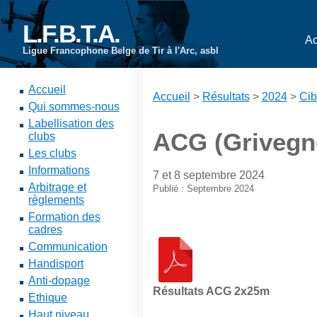
L.F.B.T.A.
Ac
Ligue Francophone Belge de Tir à l'Arc, asbl
Accueil
Accueil
>
Résultats
>
2024
>
Cib
Qui sommes-nous
Labellisation des
ACG (Grivegn
clubs
Les clubs
Informations
7 et 8 septembre 2024
Arbitrage et
Publié : Septembre 2024
règlements
Formation des
cadres
Communication
Handisport
Anti-dopage
Résultats ACG 2x25m
Ethique
Haut niveau