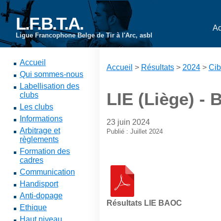
L.F.B.T.A.
Ac
Ligue Francophone Belge de Tir à l'Arc, asbl
Accueil
Accueil
>
Résultats
>
2024
>
Cib
Qui sommes-nous
Labellisation des
LIE (Liège) -
clubs
Les clubs
Informations
23 juin 2024
Arbitrage et
Publié : Juillet 2024
règlements
Formation des
cadres
Communication
Handisport
Anti-dopage
Résultats LIE BAOC
Ethique
Haut niveau