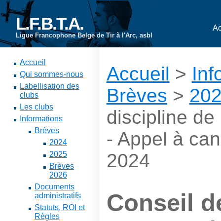
L.F.B.T.A.
Ac
Ligue Francophone Belge de Tir à l'Arc, asbl
Accueil
Accueil
>
Inf
Qui sommes-nous
Labellisation des
Brèves
>
20
clubs
Les clubs
discipline de
Informations
Brèves
- Appel à can
2024
2025
2024
Brèves
2026
Documents
Conseil d
administratifs
Statuts, ROI et
Règles