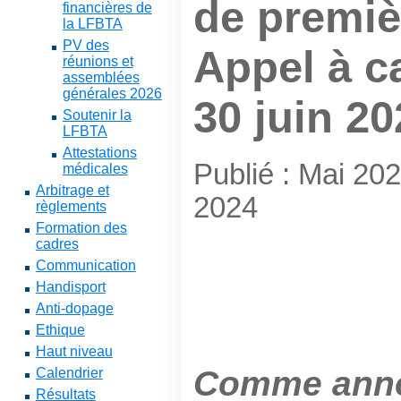
de premiè
financières de
la LFBTA
PV des
Appel à c
réunions et
assemblées
générales 2026
30 juin 20
Soutenir la
LFBTA
Attestations
Publié : Mai 20
médicales
Arbitrage et
2024
règlements
Formation des
cadres
Communication
Handisport
Anti-dopage
Ethique
Haut niveau
Comme anno
Calendrier
Résultats