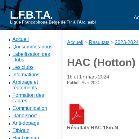
L.F.B.T.A.
Ac
Ligue Francophone Belge de Tir à l'Arc, asbl
Accueil
Accueil
>
Résultats
>
2023-2024
Qui sommes-nous
Labellisation des
HAC (Hotton)
clubs
Les clubs
Informations
16 et 17 mars 2024
Arbitrage et
Publié : Avril 2024
règlements
Formation des
cadres
Communication
Handisport
Anti-dopage
Résultats HAC 18m-N
Ethique
Haut niveau