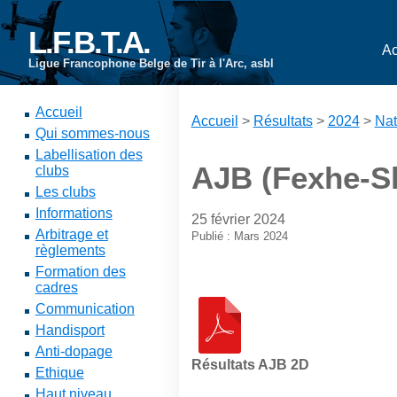
L.F.B.T.A.
Ac
Ligue Francophone Belge de Tir à l'Arc, asbl
Accueil
Accueil
>
Résultats
>
2024
>
Nat
Qui sommes-nous
Labellisation des
AJB (Fexhe-Sl
clubs
Les clubs
Informations
25 février 2024
Arbitrage et
Publié : Mars 2024
règlements
Formation des
cadres
Communication
Handisport
Anti-dopage
Résultats AJB 2D
Ethique
Haut niveau