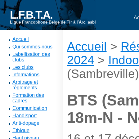
L.F.B.T.A.
Ac
Ligue Francophone Belge de Tir à l'Arc, asbl
Accueil
Accueil
>
Rés
Qui sommes-nous
Labellisation des
2024
>
Indoo
clubs
Les clubs
(Sambreville)
Informations
Arbitrage et
règlements
BTS (Samb
Formation des
cadres
Communication
18m-N - N
Handisport
Anti-dopage
Ethique
16 et 17 dé
Haut niveau