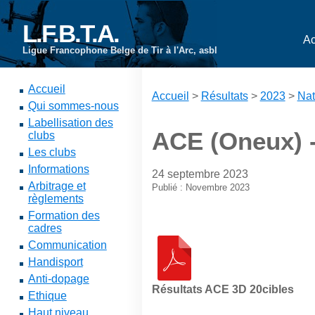
L.F.B.T.A.
Ac
Ligue Francophone Belge de Tir à l'Arc, asbl
Accueil
Accueil
>
Résultats
>
2023
>
Nat
Qui sommes-nous
Labellisation des
ACE (Oneux) -
clubs
Les clubs
Informations
24 septembre 2023
Arbitrage et
Publié : Novembre 2023
règlements
Formation des
cadres
Communication
Handisport
Anti-dopage
Résultats ACE 3D 20cibles
Ethique
Haut niveau