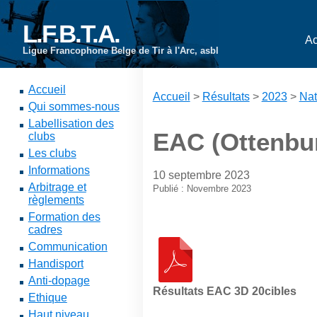
L.F.B.T.A.
Ac
Ligue Francophone Belge de Tir à l'Arc, asbl
Accueil
Accueil
>
Résultats
>
2023
>
Nat
Qui sommes-nous
Labellisation des
EAC (Ottenburg
clubs
Les clubs
Informations
10 septembre 2023
Arbitrage et
Publié : Novembre 2023
règlements
Formation des
cadres
Communication
Handisport
Anti-dopage
Résultats EAC 3D 20cibles
Ethique
Haut niveau