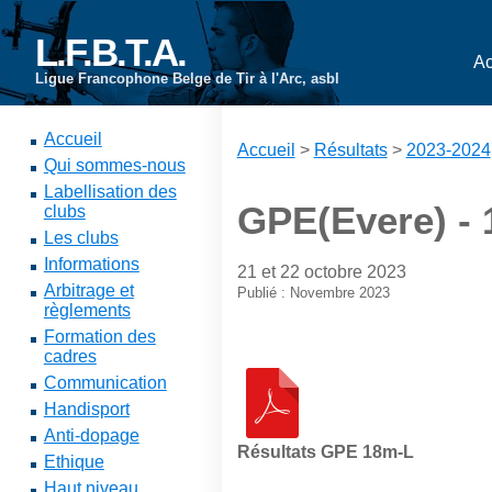
L.F.B.T.A.
Ac
Ligue Francophone Belge de Tir à l'Arc, asbl
Accueil
Accueil
>
Résultats
>
2023-2024
Qui sommes-nous
Labellisation des
GPE(Evere) -
clubs
Les clubs
Informations
21 et 22 octobre 2023
Arbitrage et
Publié : Novembre 2023
règlements
Formation des
cadres
Communication
Handisport
Anti-dopage
Résultats GPE 18m-L
Ethique
Haut niveau