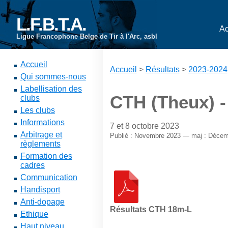
L.F.B.T.A.
Ac
Ligue Francophone Belge de Tir à l'Arc, asbl
Accueil
Accueil
>
Résultats
>
2023-2024
Qui sommes-nous
Labellisation des
CTH (Theux) 
clubs
Les clubs
Informations
7 et 8 octobre 2023
Arbitrage et
Publié : Novembre 2023 — maj : Décem
règlements
Formation des
cadres
Communication
Handisport
Anti-dopage
Résultats CTH 18m-L
Ethique
Haut niveau