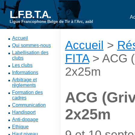
L.F.B.T.A.
Ac
Ligue Francophone Belge de Tir à l'Arc, asbl
Accueil
Accueil
>
Rés
Qui sommes-nous
Labellisation des
FITA
> ACG (
clubs
Les clubs
2x25m
Informations
Arbitrage et
règlements
ACG (Griv
Formation des
cadres
Communication
2x25m
Handisport
Anti-dopage
Ethique
9 et 10 sept
Haut niveau