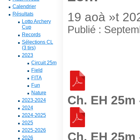
Calendrier
19 aoà »t 20
Résultats
Lotto Archery
Publié : Septe
Cup
Records
Sélections CL
(3 tirs)
2023
Circuit 25m
Field
FITA
Fun
Nature
Ch. EH 25m -
2023-2024
2024
2024-2025
2025
2025-2026
Ch. EH 25m 
2026