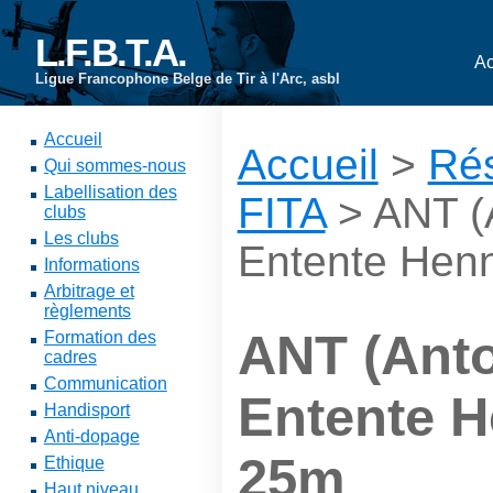
L.F.B.T.A.
Ac
Ligue Francophone Belge de Tir à l'Arc, asbl
Accueil
Accueil
>
Rés
Qui sommes-nous
Labellisation des
FITA
> ANT (A
clubs
Les clubs
Entente Hen
Informations
Arbitrage et
règlements
ANT (Anto
Formation des
cadres
Communication
Entente 
Handisport
Anti-dopage
25m
Ethique
Haut niveau