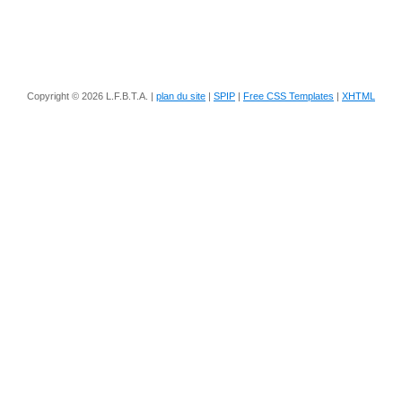
Copyright © 2026 L.F.B.T.A. |
plan du site
|
SPIP
|
Free CSS Templates
|
XHTML