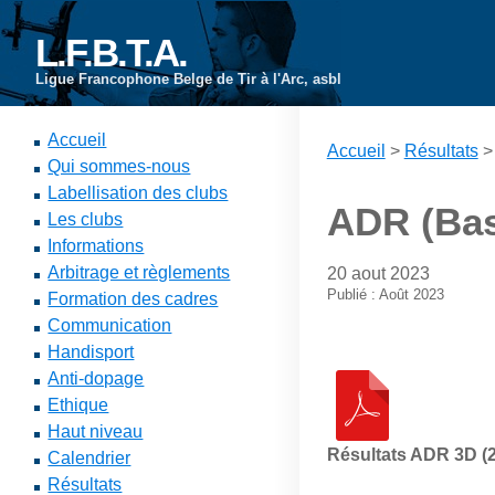
L.F.B.T.A.
Ligue Francophone Belge de Tir à l'Arc, asbl
Accueil
Accueil
>
Résultats
Qui sommes-nous
Labellisation des clubs
ADR (Bast
Les clubs
Informations
Arbitrage et règlements
20 aout 2023
Publié : Août 2023
Formation des cadres
Communication
Handisport
Anti-dopage
Ethique
Haut niveau
Résultats ADR 3D (2
Calendrier
Résultats