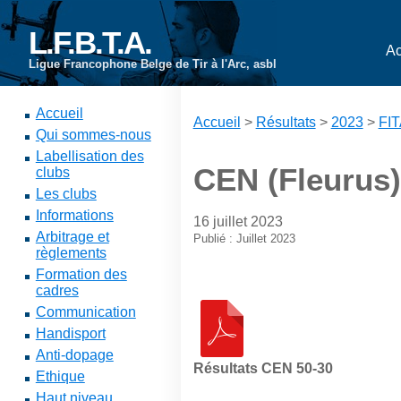
L.F.B.T.A.
Ac
Ligue Francophone Belge de Tir à l'Arc, asbl
Accueil
Accueil
>
Résultats
>
2023
>
FIT
Qui sommes-nous
Labellisation des
CEN (Fleurus)
clubs
Les clubs
Informations
16 juillet 2023
Arbitrage et
Publié : Juillet 2023
règlements
Formation des
cadres
Communication
Handisport
Anti-dopage
Résultats CEN 50-30
Ethique
Haut niveau