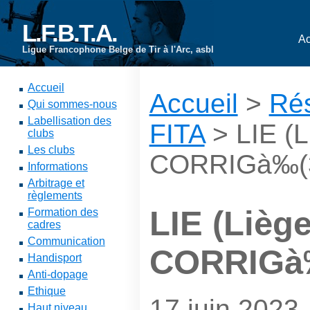
L.F.B.T.A.
Ac
Ligue Francophone Belge de Tir à l'Arc, asbl
Accueil
Accueil
>
Rés
Qui sommes-nous
Labellisation des
FITA
> LIE (L
clubs
Les clubs
CORRIGà‰(
Informations
Arbitrage et
règlements
LIE (Liège
Formation des
cadres
Communication
CORRIGà
Handisport
Anti-dopage
Ethique
17 juin 2023
Haut niveau