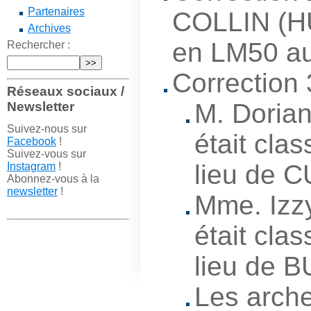
Partenaires
COLLIN (HU
Archives
en LM50 au
Rechercher :
Correction 
Réseaux sociaux /
M. Doria
Newsletter
Suivez-nous sur
était cl
Facebook
!
Suivez-vous sur
lieu de 
Instagram
!
Abonnez-vous à la
newsletter
!
Mme. Izz
était cl
lieu de 
Les arche