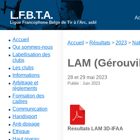
L.F.B.T.A.
Ac
Ligue Francophone Belge de Tir à l'Arc, asbl
Accueil
Accueil
>
Résultats
>
2023
>
Nat
Qui sommes-nous
Labellisation des
LAM (Gérouvil
clubs
Les clubs
Informations
28 et 29 mai 2023
Arbitrage et
Publié : Juin 2023
règlements
Formation des
cadres
Communication
Handisport
Anti-dopage
Resultats LAM 3D-IFAA
Ethique
Haut niveau