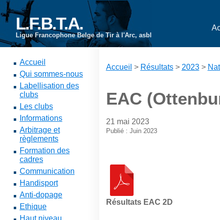
L.F.B.T.A.
Ac
Ligue Francophone Belge de Tir à l'Arc, asbl
Accueil
Accueil
>
Résultats
>
2023
>
Nat
Qui sommes-nous
Labellisation des
EAC (Ottenbur
clubs
Les clubs
Informations
21 mai 2023
Arbitrage et
Publié : Juin 2023
règlements
Formation des
cadres
Communication
Handisport
Anti-dopage
Résultats EAC 2D
Ethique
Haut niveau