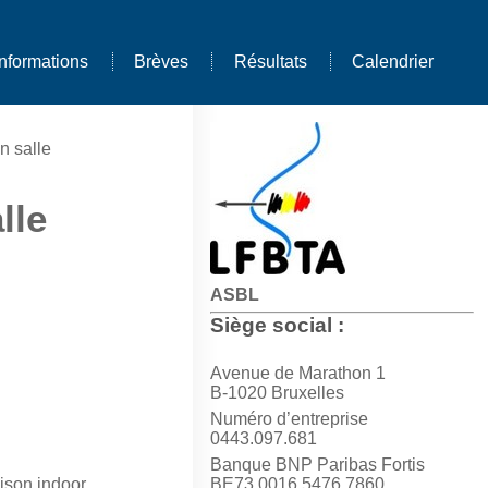
Informations
Brèves
Résultats
Calendrier
n salle
lle
ASBL
Siège social :
Avenue de Marathon 1
B-1020 Bruxelles
Numéro d’entreprise
0443.097.681
Banque BNP Paribas Fortis
aison indoor
BE73 0016 5476 7860