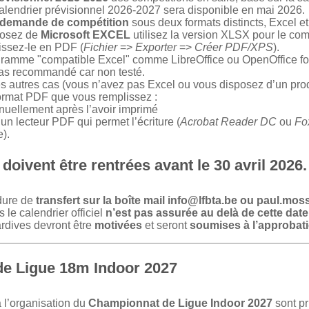
alendrier prévisionnel 2026-2027 sera disponible en mai 2026.
demande de compétition
sous deux formats distincts, Excel e
posez de
Microsoft EXCEL
utilisez la version XLSX pour le com
issez-le en PDF (
Fichier
=>
Exporter
=>
Créer PDF/XPS
).
gramme "compatible Excel" comme LibreOffice ou OpenOffice fo
pas recommandé car non testé.
s autres cas (vous n’avez pas Excel ou vous disposez d’un prod
Format PDF que vous remplissez :
nuellement après l’avoir imprimé
 un lecteur PDF qui permet l’écriture (
Acrobat Reader DC
ou
Fo
).
doivent être rentrées
avant le 30 avril 2026
.
édure de
transfert sur la boîte mail info@lfbta.be ou paul.mos
le calendrier officiel
n’est pas assurée au delà de cette date
rdives devront être
motivées
et seront
soumises à l’approbati
e Ligue 18m Indoor 2027
 l’organisation du
Championnat de Ligue Indoor 2027
sont pr