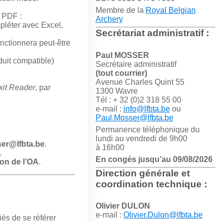
Membre de la
Royal Belgian
t PDF :
Archery
pléter avec Excel,
Secrétariat administratif :
nctionnera peut-être
Paul MOSSER
uit compatible)
Secrétaire administratif
(tout courrier)
Avenue Charles Quint 55
xit Reader
, par
1300 Wavre
Tél : + 32 (0)2 318 55 00
e-mail :
info@lfbta.be
ou
Paul.Mosser@lfbta.be
Permanence téléphonique du
lundi au vendredi de 9h00
ser@lfbta.be
.
à 16h00
.
En congés jusqu’au 09/08/2026
on de l’OA
.
Direction générale et
coordination technique :
Olivier DULON
e-mail :
Olivier.Dulon@lfbta.be
iés de se référer