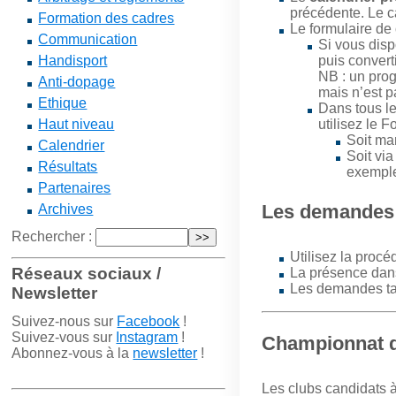
précédente. Le c
Formation des cadres
Le formulaire de
Communication
Si vous dis
Handisport
puis convert
NB : un pro
Anti-dopage
mais n’est 
Ethique
Dans tous le
Haut niveau
utilisez le 
Soit ma
Calendrier
Soit via
Résultats
exemple
Partenaires
Les demandes 
Archives
Rechercher :
Utilisez la proc
Réseaux sociaux /
La présence dans 
Les demandes ta
Newsletter
Suivez-nous sur
Facebook
!
Suivez-vous sur
Instagram
!
Championnat d
Abonnez-vous à la
newsletter
!
Les clubs candidats à