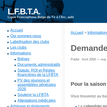
L.F.B.T.A.
Ligue Francophone Belge de Tir à l'Arc, asbl
Accueil
Accueil
>
Information
Qui sommes-nous
Labellisation des clubs
Demande d
Les clubs
Informations
Brèves
Publié : Avril 2008 — maj :
Documents administratifs
Statuts, ROI et Règles
financières de la LFBTA
PV des réunions et
Pour la saiso
assemblées générales
2026
Soutenir la LFBTA
Vous trouverez au bas
Attestations médicales
Arbitrage et règlements
Le
calendrier p