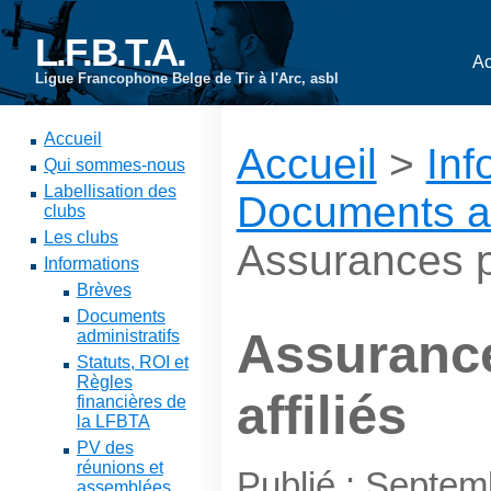
L.F.B.T.A.
Ac
Ligue Francophone Belge de Tir à l'Arc, asbl
Accueil
Accueil
>
Inf
Qui sommes-nous
Labellisation des
Documents ad
clubs
Les clubs
Assurances po
Informations
Brèves
Documents
Assurance
administratifs
Statuts, ROI et
Règles
affiliés
financières de
la LFBTA
PV des
réunions et
Publié : Septem
assemblées