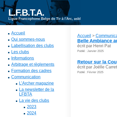
L.F.B.T.A.
Ligue Francophone Belge de Tir à l'Arc, asbl
Accueil
Accueil
>
Communica
Qui sommes-nous
Belle Ambiance a
Labellisation des clubs
écrit par Henri Pat
Publié : Janvier 2025
Les clubs
Informations
Retour sur la Co
Arbitrage et règlements
écrit par Joëlle Carre
Formation des cadres
Publié : Février 2025
Communication
L’Archer magazine
La newsletter de la
LFBTA
La vie des clubs
2023
2024