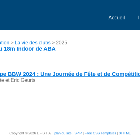
Accueil
tion
>
La vie des clubs
> 2025
u 18m Indoor de ABA
upe BBW 2024 : Une Journée de Fête et de Compétiti
tte et Eric Geurts
Copyright © 2026 L.F.B.T.A. |
plan du site
|
SPIP
|
Free CSS Templates
|
XHTML