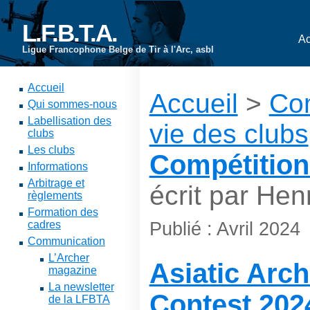
L.F.B.T.A.
Ac
Ligue Francophone Belge de Tir à l'Arc, asbl
Accueil
Accueil
>
Co
Qui sommes-nous
Labellisation des
vie des clubs
clubs
Les clubs
Compétitio
Informations
Arbitrage et
écrit par Hen
règlements
Formation des
Publié : Avril 2024
cadres
Communication
L’Archer
Asiatic Arc
magazine
La newsletter
Contest 202
de la LFBTA