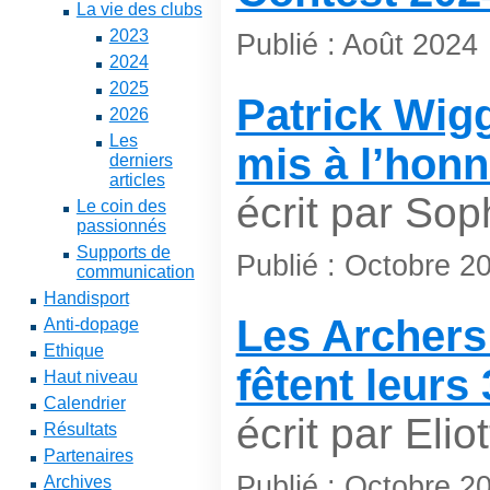
La vie des clubs
2023
Publié : Août 2024
2024
2025
Patrick Wigg
2026
Les
mis à l’hon
derniers
articles
écrit par So
Le coin des
passionnés
Supports de
Publié : Octobre 2
communication
Handisport
Les Archers
Anti-dopage
Ethique
fêtent leurs 
Haut niveau
Calendrier
écrit par Elio
Résultats
Partenaires
Publié : Octobre 2
Archives