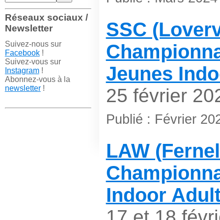
Réseaux sociaux /
SSC (Loverva
Newsletter
Suivez-nous sur
Championna
Facebook
!
Suivez-vous sur
Jeunes Indo
Instagram
!
Abonnez-vous à la
newsletter
!
25 février 20
Publié : Février 20
LAW (Fernel
Championna
Indoor Adul
17 et 18 févr