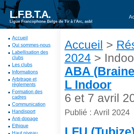
L.F.B.T.A.
Ac
Ligue Francophone Belge de Tir à l'Arc, asbl
Accueil
Accueil
>
Rés
Qui sommes-nous
Labellisation des
2024
> Indoo
clubs
Les clubs
ABA (Braine-
Informations
Arbitrage et
L Indoor
règlements
Formation des
6 et 7 avril 2
cadres
Communication
Publié : Avril 2024
Handisport
Anti-dopage
Ethique
LFU (Tubize
Haut niveau