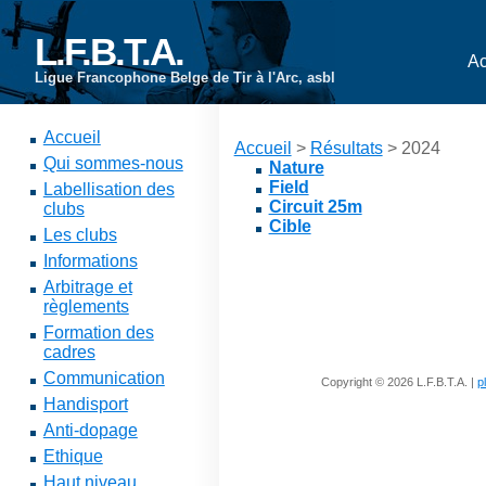
L.F.B.T.A.
Ac
Ligue Francophone Belge de Tir à l'Arc, asbl
Accueil
Accueil
>
Résultats
> 2024
Qui sommes-nous
Nature
Field
Labellisation des
Circuit 25m
clubs
Cible
Les clubs
Informations
Arbitrage et
règlements
Formation des
cadres
Communication
Copyright © 2026 L.F.B.T.A. |
p
Handisport
Anti-dopage
Ethique
Haut niveau