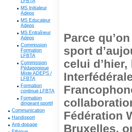
LFBTA
MS Initiateur
Adeps
MS Educateur
Adeps
MS Entraîneur
Parce qu’on 
Adeps
Commission
sport d’auj
Formation
LFBTA
celui d’hier,
Commission
Pédagogique
Interfédéral
Mixte ADEPS /
LFBTA
Formation
Francophone
continue LFBTA
Formation
collaboratio
dirigeant sportif
Communication
Fédération W
Handisport
Anti-dopage
Bruxelles, o
Ethique