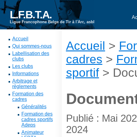
L.F.B.T.A.
Ac
Ligue Francophone Belge de Tir à l'Arc, asbl
Accueil
Accueil
>
For
Qui sommes-nous
Labellisation des
cadres
>
For
clubs
Les clubs
sportif
> Doc
Informations
Arbitrage et
règlements
Documen
Formation des
cadres
Généralités
Formation des
Publié : Mai 2
cadres sportifs
Adeps
2024
Animateur