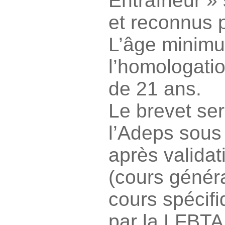
Entraîneur »
et reconnus p
L’âge minim
l’homologatio
de 21 ans.
Le brevet se
l’Adeps sous
après validat
(cours génér
cours spécif
par la LFBTA