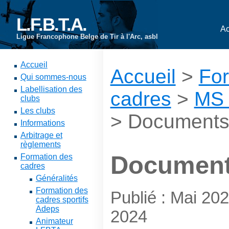
L.F.B.T.A.
Ac
Ligue Francophone Belge de Tir à l'Arc, asbl
Accueil
Accueil
>
For
Qui sommes-nous
Labellisation des
cadres
>
MS 
clubs
Les clubs
> Document
Informations
Arbitrage et
règlements
Documen
Formation des
cadres
Généralités
Formation des
Publié : Mai 2
cadres sportifs
Adeps
2024
Animateur