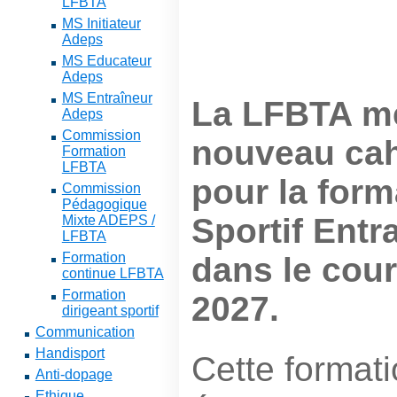
LFBTA
MS Initiateur
Adeps
MS Educateur
Adeps
MS Entraîneur
La LFBTA me
Adeps
Commission
nouveau cah
Formation
LFBTA
pour la form
Commission
Pédagogique
Sportif Entr
Mixte ADEPS /
LFBTA
Formation
dans le cour
continue LFBTA
Formation
2027.
dirigeant sportif
Communication
Handisport
Cette format
Anti-dopage
Ethique