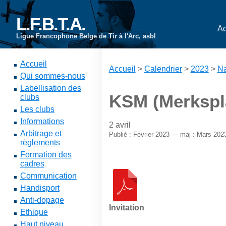
L.F.B.T.A.
Ac
Ligue Francophone Belge de Tir à l'Arc, asbl
Accueil
Accueil
>
Calendrier
>
2023
>
Na
Qui sommes-nous
Labellisation des
KSM (Merkspla
clubs
Les clubs
Informations
2 avril
Arbitrage et
Publié : Février 2023 — maj : Mars 202
règlements
Formation des
cadres
Communication
Handisport
Anti-dopage
Invitation
Ethique
Haut niveau