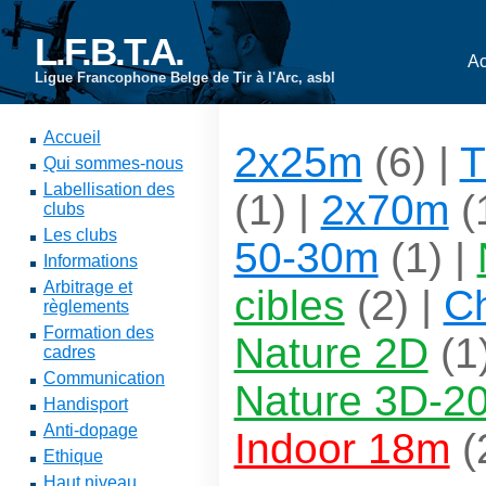
L.F.B.T.A.
Ac
Ligue Francophone Belge de Tir à l'Arc, asbl
Accueil
2x25m
(6) |
T
Qui sommes-nous
Labellisation des
(1) |
2x70m
(
clubs
Les clubs
50-30m
(1) |
Informations
Arbitrage et
cibles
(2) |
C
règlements
Formation des
Nature 2D
(1
cadres
Communication
Nature 3D-20
Handisport
Anti-dopage
Indoor 18m
(
Ethique
Haut niveau