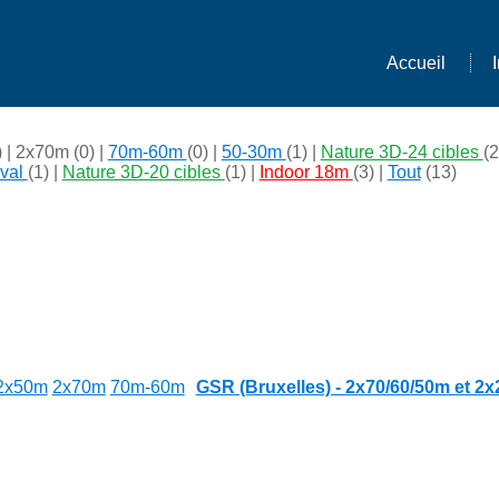
Accueil
) |
2x70m
(0) |
70m-60m
(0) |
50-30m
(1) |
Nature 3D-24 cibles
(2
val
(1) |
Nature 3D-20 cibles
(1) |
Indoor 18m
(3) |
Tout
(13)
2x50m
2x70m
70m-60m
GSR (Bruxelles) - 2x70/60/50m et 2