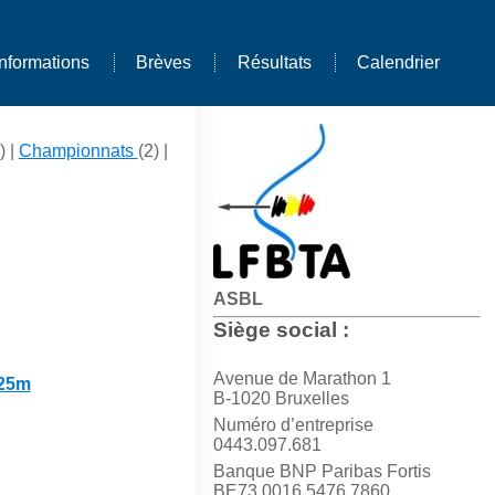
Informations
Brèves
Résultats
Calendrier
) |
Championnats
(2) |
ASBL
Siège social :
Avenue de Marathon 1
x25m
B-1020 Bruxelles
Numéro d’entreprise
0443.097.681
Banque BNP Paribas Fortis
BE73 0016 5476 7860