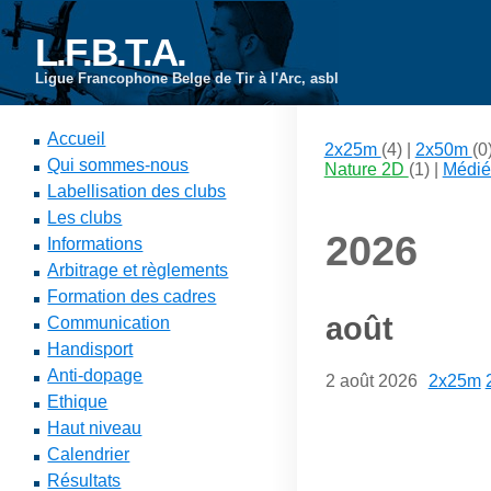
L.F.B.T.A.
Ligue Francophone Belge de Tir à l'Arc, asbl
Accueil
2x25m
(4) |
2x50m
(0
Qui sommes-nous
Nature 2D
(1) |
Médié
Labellisation des clubs
Les clubs
2026
Informations
Arbitrage et règlements
Formation des cadres
août
Communication
Handisport
Anti-dopage
2 août 2026
2x25m
Ethique
Haut niveau
Calendrier
Résultats