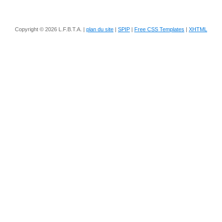
Copyright © 2026 L.F.B.T.A. |
plan du site
|
SPIP
|
Free CSS Templates
|
XHTML