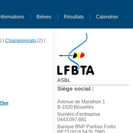
Informations
Brèves
Résultats
Calendrier
) |
Championnats
(2) |
ASBL
Siège social :
Avenue de Marathon 1
x25m
B-1020 Bruxelles
Numéro d’entreprise
0443.097.681
Banque BNP Paribas Fortis
BE73 0016 5476 7860