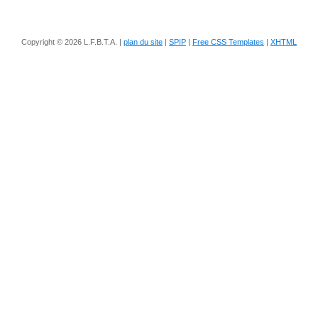
Copyright © 2026 L.F.B.T.A. |
plan du site
|
SPIP
|
Free CSS Templates
|
XHTML