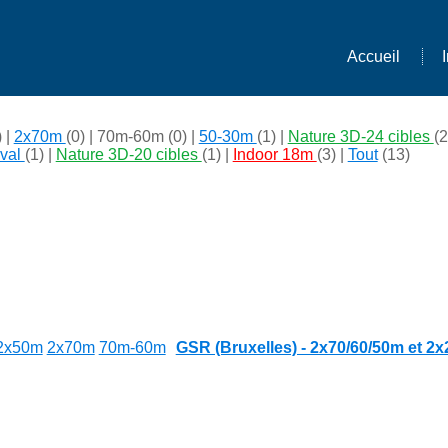
Accueil
) |
2x70m
(0) |
70m-60m
(0) |
50-30m
(1) |
Nature 3D-24 cibles
(2
val
(1) |
Nature 3D-20 cibles
(1) |
Indoor 18m
(3) |
Tout
(13)
2x50m
2x70m
70m-60m
GSR (Bruxelles) - 2x70/60/50m et 2