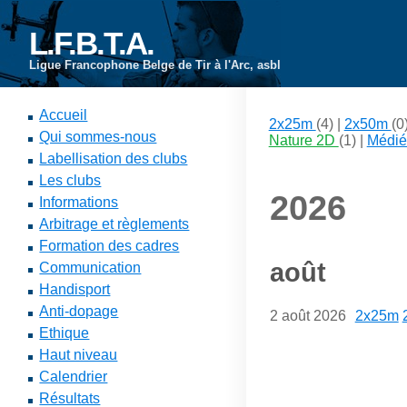
L.F.B.T.A.
Ligue Francophone Belge de Tir à l'Arc, asbl
Accueil
2x25m
(4) |
2x50m
(0
Qui sommes-nous
Nature 2D
(1) |
Médié
Labellisation des clubs
Les clubs
2026
Informations
Arbitrage et règlements
Formation des cadres
août
Communication
Handisport
Anti-dopage
2 août 2026
2x25m
Ethique
Haut niveau
Calendrier
Résultats