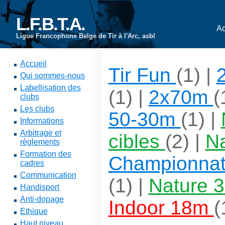
L.F.B.T.A.
Ac
Ligue Francophone Belge de Tir à l'Arc, asbl
Accueil
Tir Fun
(1) |
Qui sommes-nous
Labellisation des
(1) |
2x70m
(
clubs
Les clubs
50-30m
(1) |
Informations
Arbitrage et
cibles
(2) |
N
règlements
Formation des
Championna
cadres
Communication
(1) |
Nature 3
Handisport
Anti-dopage
Indoor 18m
(
Ethique
Haut niveau