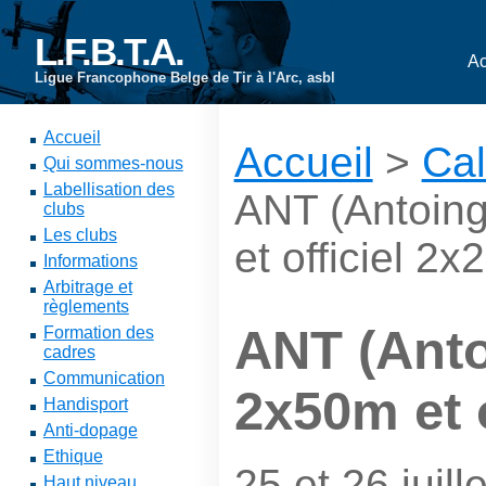
L.F.B.T.A.
Ac
Ligue Francophone Belge de Tir à l'Arc, asbl
Accueil
Accueil
>
Cal
Qui sommes-nous
Labellisation des
ANT (Antoing
clubs
Les clubs
et officiel 2
Informations
Arbitrage et
règlements
ANT (Antoi
Formation des
cadres
Communication
2x50m et 
Handisport
Anti-dopage
Ethique
25 et 26 juill
Haut niveau