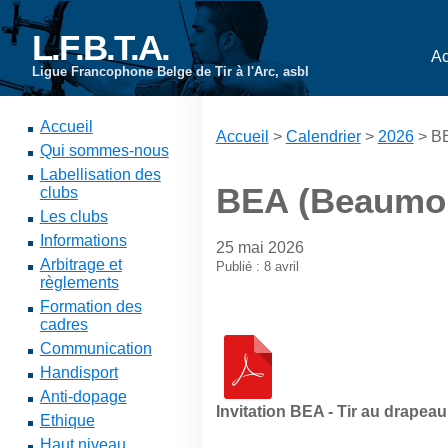
L.F.B.T.A.
Ac
Ligue Francophone Belge de Tir à l'Arc, asbl
Accueil
Accueil
>
Calendrier
>
2026
> BE
Qui sommes-nous
Labellisation des
BEA (Beaumont
clubs
Les clubs
Informations
25 mai 2026
Arbitrage et
Publié : 8 avril
règlements
Formation des
cadres
Communication
Handisport
Anti-dopage
Invitation BEA - Tir au drapeau
Ethique
Haut niveau