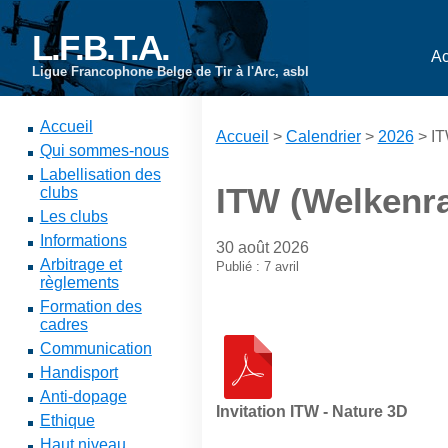
L.F.B.T.A.
Ac
Ligue Francophone Belge de Tir à l'Arc, asbl
Accueil
Accueil
>
Calendrier
>
2026
> IT
Qui sommes-nous
Labellisation des
ITW (Welkenra
clubs
Les clubs
Informations
30 août 2026
Arbitrage et
Publié : 7 avril
règlements
Formation des
cadres
Communication
Handisport
Anti-dopage
Invitation ITW - Nature 3D
Ethique
Haut niveau