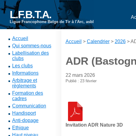
L.F.B.T.A.
Ac
Ligue Francophone Belge de Tir à l'Arc, asbl
Accueil
Accueil
>
Calendrier
>
2026
> AD
Qui sommes-nous
Labellisation des
ADR (Bastogne
clubs
Les clubs
Informations
22 mars 2026
Arbitrage et
Publié : 23 février
règlements
Formation des
cadres
Communication
Handisport
Anti-dopage
Invitation ADR Nature 3D
Ethique
Haut niveau