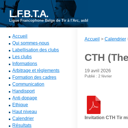
L.F.B.T.A.
Ligue Francophone Belge de Tir à l'Arc, asbl
Accueil
Accueil
>
Calendrier
Qui sommes-nous
Labellisation des clubs
CTH (Theu
Les clubs
Informations
Arbitrage et règlements
19 avril 2026
Publié : 2 février
Formation des cadres
Communication
Handisport
Anti-dopage
Ethique
Haut niveau
Invitation CTH Tir mi
Calendrier
Résultats