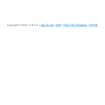
Copyright © 2026 L.F.B.T.A. |
plan du site
|
SPIP
|
Free CSS Templates
|
XHTML