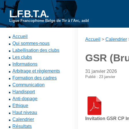
L.F.B.T.A.
Ligue Francophone Belge de Tir à l'Arc, asbl
Accueil
Accueil
>
Calendrier
Qui sommes-nous
Labellisation des clubs
GSR (Bru
Les clubs
Informations
Arbitrage et règlements
31 janvier 2026
Publié : 23 janvier
Formation des cadres
Communication
Handisport
Anti-dopage
Ethique
Haut niveau
Invitation GSR CP 
Calendrier
Résultats