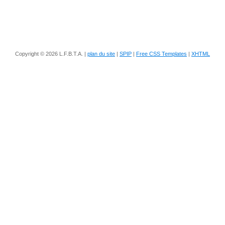
Copyright © 2026 L.F.B.T.A. |
plan du site
|
SPIP
|
Free CSS Templates
|
XHTML