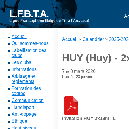
L.F.B.T.A.
Ac
Ligue Francophone Belge de Tir à l'Arc, asbl
Accueil
Accueil
>
Calendrier
>
2025-202
Qui sommes-nous
Labellisation des
HUY (Huy) - 2
clubs
Les clubs
Informations
7 & 8 mars 2026
Arbitrage et
Publié : 23 janvier
règlements
Formation des
cadres
Communication
Handisport
Anti-dopage
Invitation HUY 2x18m - L
Ethique
Haut niveau