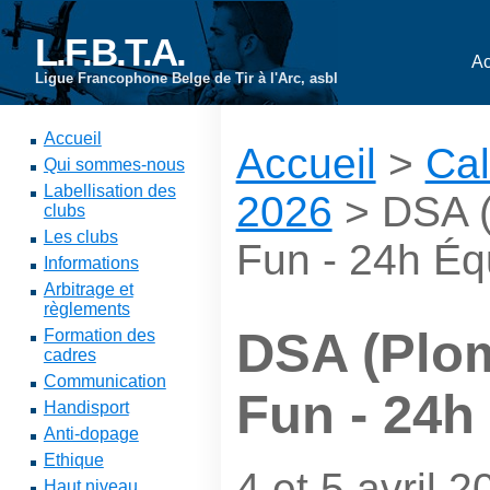
L.F.B.T.A.
Ac
Ligue Francophone Belge de Tir à l'Arc, asbl
Accueil
Accueil
>
Cal
Qui sommes-nous
Labellisation des
2026
> DSA (
clubs
Les clubs
Fun - 24h Éq
Informations
Arbitrage et
règlements
DSA (Plom
Formation des
cadres
Communication
Fun - 24h
Handisport
Anti-dopage
Ethique
4 et 5 avril 2
Haut niveau