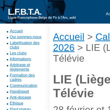
L.F.B.T.A.
Ac
Ligue Francophone Belge de Tir à l'Arc, asbl
Accueil
Accueil
>
Cal
Qui sommes-nous
Labellisation des
2026
> LIE (L
clubs
Les clubs
Télévie
Informations
Arbitrage et
règlements
LIE (Liège
Formation des
cadres
Communication
Télévie
Handisport
Anti-dopage
Ethique
28 février et
Haut niveau