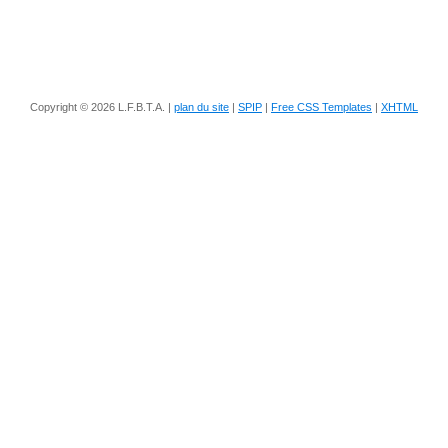
Copyright © 2026 L.F.B.T.A. |
plan du site
|
SPIP
|
Free CSS Templates
|
XHTML