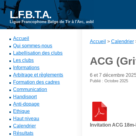
L.F.B.T.A.
Ligue Francophone Belge de Tir à l'Arc, asbl
Accueil
Accueil
>
Calendrier
Qui sommes-nous
Labellisation des clubs
ACG (Gri
Les clubs
Informations
Arbitrage et règlements
6 et 7 décembre 202
Publié : Octobre 2025
Formation des cadres
Communication
Handisport
Anti-dopage
Ethique
Haut niveau
Invitation ACG 18m-
Calendrier
Résultats